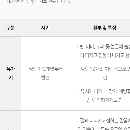
기, 사춘기 및 성인기로 분류합니다.
구분
시기
환부 및 특징
· 뺨, 이마, 두피 등 얼굴에 습
이 퍼지고 진물이 나기도 함
유아
생후 1~2개월부터
· 생후 12개월 이후 몸으로 
기
발현
짐
· 유치가 나거나, 감기, 예방
종 후 악화되기도 함
· 팔과 다리가 Z접히는 팔꿈
와 안쪽이나 무릎 오금의 습