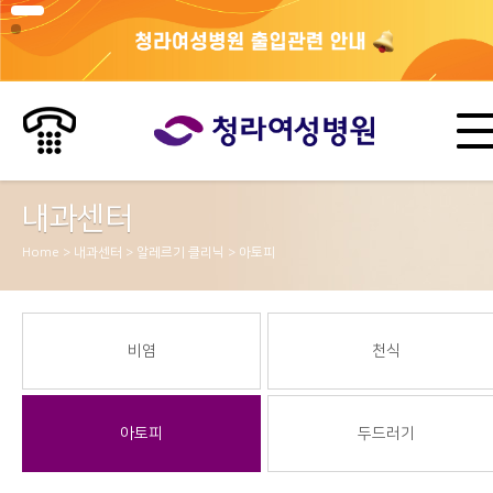
내과센터
Home > 내과센터 > 알레르기 클리닉 > 아토피
비염
천식
아토피
두드러기