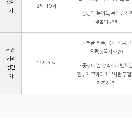
소아
2세~10세
기
· 엉덩이, 눈꺼풀, 목의 습진
귓볼의 균열
· 눈꺼풀, 입술, 목뒤, 얼굴, 손
사춘
유륜(젖꼭지 주변)
기와
11세 이상
· 증상이 완화/악화가 반복
성인
환부가 코끼리 피부처럼 두껍
기
건조 해 짐