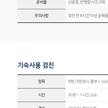
준비물
신분증, 반명함 사진 2매
주의사항
검진 전 8시간 이상 공복을
기숙사용 검진
항목
B형 간염검사, 흉부 x-ra
시간
30분 ~ 1시간 소요