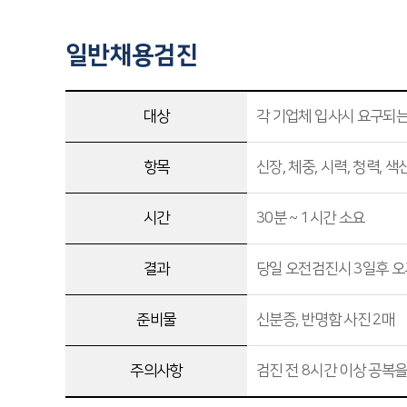
일반채용검진
대상
각 기업체 입사시 요구되는
항목
신장, 체중, 시력, 청력, 
시간
30분 ~ 1시간 소요
결과
당일 오전검진시 3일후 오
준비물
신분증, 반명함 사진 2매
주의사항
검진 전 8시간 이상 공복을