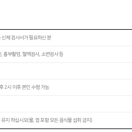
 신체 검사서가 필요하신 분
색신, 흉부촬영, 혈액검사, 소변검사 등
후 2시 이후 본인 수령 가능
 유지 하십시오(물, 껌 포함 모든 음식물 섭취 금지)