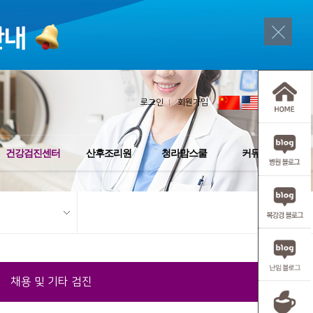
로그인
회원가입
건강검진센터
산후조리원
청라맘스쿨
커뮤니티
채용 및 기타 검진