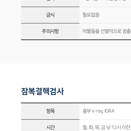
금식
필요없음
주의사항
약물들을 선별적으로 검출하
잠복결핵검사
항목
흉부 x-ray, IGRA
시간
월, 화, 목, 금 낮 12시 이전