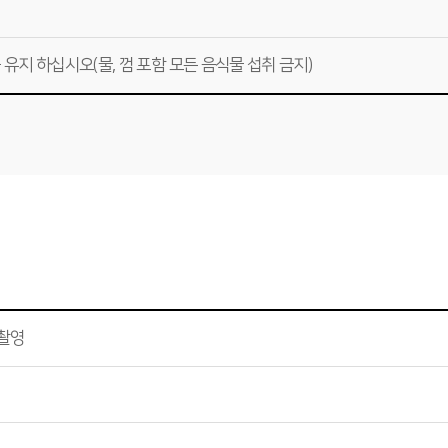
 유지 하십시오(물, 껌 포함 모든 음식물 섭취 금지)
y촬영