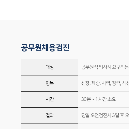
공무원채용검진
대상
공무원직 입사시 요구되는
항목
신장, 체중, 시력, 청력, 
시간
30분 ~ 1시간 소요
결과
당일 오전검진시 3일 후 오