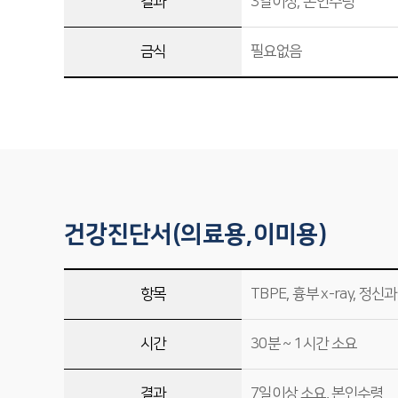
결과
3일이상, 본인수령
금식
필요없음
건강진단서(의료용,이미용)
항목
TBPE, 흉부 x-ray, 
시간
30분 ~ 1시간 소요
결과
7일이상 소요, 본인수령