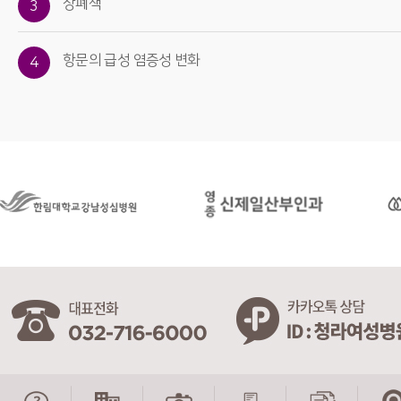
장폐색
3
항문의 급성 염증성 변화
4