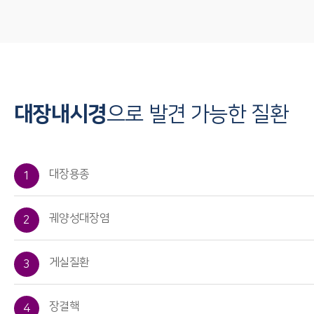
대장내시경
으로 발견 가능한 질환
대장용종
1
궤양성대장염
2
게실질환
3
장결핵
4