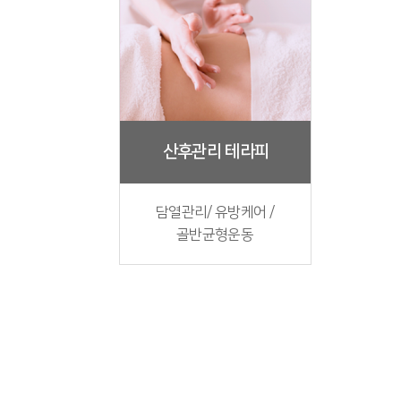
산후관리 테라피
담열관리/ 유방케어 /
골반균형운동