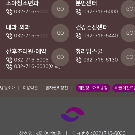
소아청소년과
분만센터
GO
GO
032-716-6000
032-716-6000
내과·외과
건강검진센터
GO
GO
032-716-6000
032-716-6440
산후조리원·예약
청라맘스쿨
GO
GO
032-716-6006
032-716-6130
032-716-6030(예약)
병원소개
|
이용약관
|
환자권리장전
|
개인정보처리방침
비급여진료
상호명 : 청라여성병원
|
대표번호 : 032) 716-6000