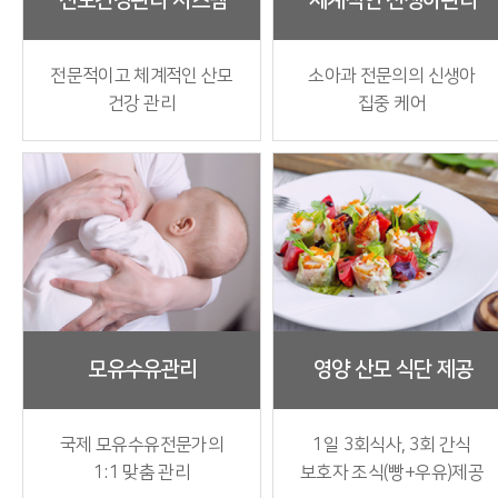
산모건강관리 시스템
체계적인 신생아관리
전문적이고 체계적인 산모
소아과 전문의의 신생아
건강 관리
집중 케어
모유수유관리
영양 산모 식단 제공
국제 모유수유전문가의
1일 3회식사, 3회 간식
1:1 맞춤 관리
보호자 조식(빵+우유)제공