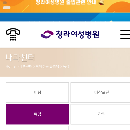
내과센터
Home > 내과센터 > 예방접종 클리닉 > 독감
페렴
대상포진
독감
간염