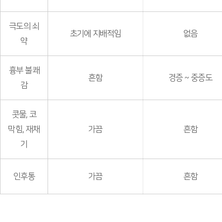
극도의 쇠
초기에 지배적임
없음
약
흉부 불쾌
흔함
경증 ~ 중증도
감
콧물, 코
막힘, 재채
가끔
흔함
기
인후통
가끔
흔함