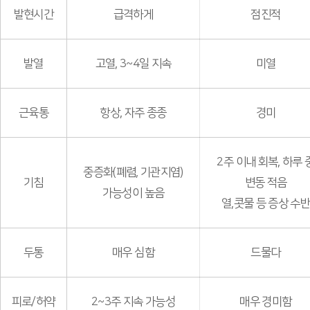
발현시간
급격하게
점진적
발열
고열, 3~4일 지속
미열
근육통
항상, 자주 종종
경미
2주 이내 회복, 하루 
중증화(폐렴, 기관지염)
기침
변동 적음
가능성이 높음
열,콧물 등 증상 수
두통
매우 심함
드물다
피로/허약
2~3주 지속 가능성
매우 경미함